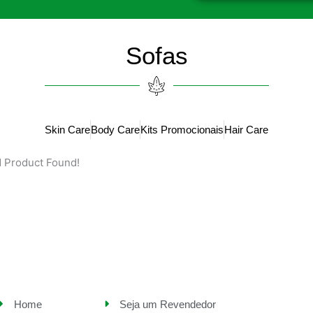
Sofas
Skin Care
Body Care
Kits Promocionais
Hair Care
 Product Found!
Home
Seja um Revendedor