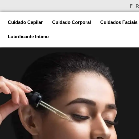
Ir
F
para
o
Cuidado Capilar
Cuidado Corporal
Cuidados Faciais
conteúdo
Lubrificante Intimo