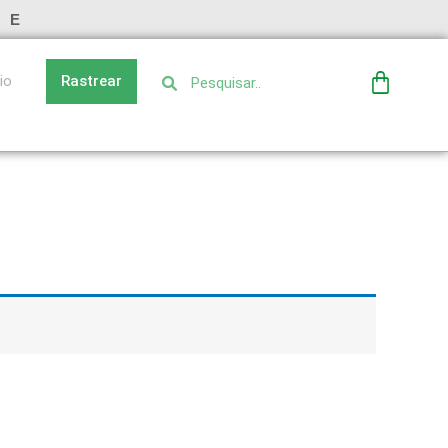
TE
Pesquisar
Pesquisar
Carrin
Rastrear