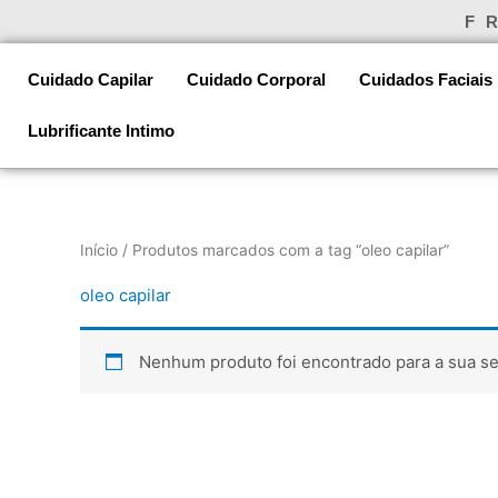
Ir
F
para
o
Cuidado Capilar
Cuidado Corporal
Cuidados Faciais
conteúdo
Lubrificante Intimo
Início
/ Produtos marcados com a tag “oleo capilar”
oleo capilar
Nenhum produto foi encontrado para a sua se