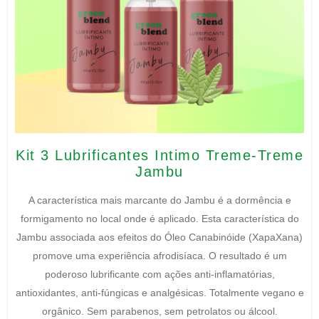
O
O
Kit 3 Lubrificantes Intimo Treme-Treme
preço
preço
Jambu
original
atual
era:
é:
A característica mais marcante do Jambu é a dormência e
R$260,00.
R$230,00.
formigamento no local onde é aplicado. Esta característica do
Jambu associada aos efeitos do Óleo Canabinóide (XapaXana)
promove uma experiência afrodisíaca. O resultado é um
poderoso lubrificante com ações anti-inflamatórias,
antioxidantes, anti-fúngicas e analgésicas. Totalmente vegano e
orgânico. Sem parabenos, sem petrolatos ou álcool.