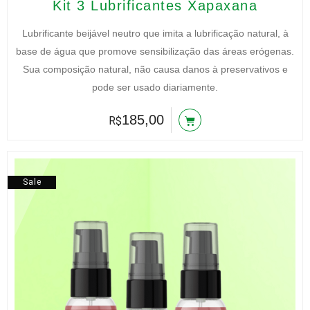
Kit 3 Lubrificantes Xapaxana
preço
preço
original
atual
Lubrificante beijável neutro que imita a lubrificação natural, à
era:
é:
R$215,00.
R$185,00.
base de água que promove sensibilização das áreas erógenas.
Sua composição natural, não causa danos à preservativos e
pode ser usado diariamente.
185,00
R$
Sale