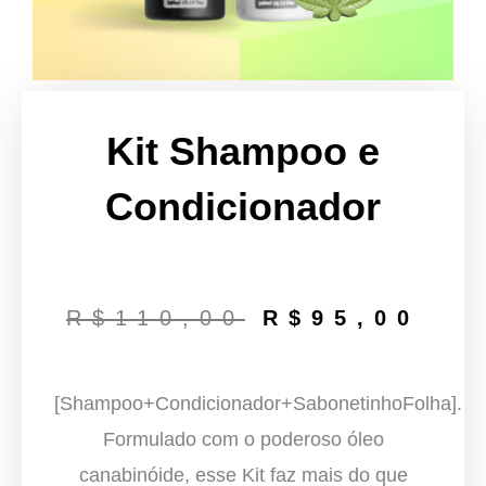
Kit Shampoo e
Condicionador
O
O
R$
110,00
R$
95,00
preço
pre
original
atu
[Shampoo+Condicionador+SabonetinhoFolha].
era:
é:
Formulado com o poderoso óleo
canabinóide, esse Kit faz mais do que
R$110,00.
R$9